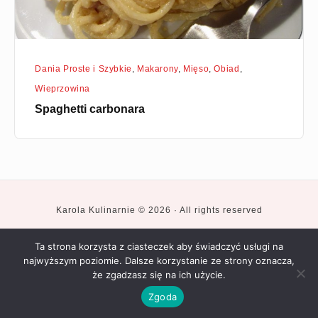
Dania Proste i Szybkie
,
Makarony
,
Mięso
,
Obiad
,
Wieprzowina
Spaghetti carbonara
Karola Kulinarnie © 2026 · All rights reserved
Social
Posiłki
Okazje
Składniki
Smaki
Recenzje
Kilka
podróży
Restauracji
słów
Ta strona korzysta z ciasteczek aby świadczyć usługi na
Navigation
o
mnie
najwyższym poziomie. Dalsze korzystanie ze strony oznacza,
że zgadzasz się na ich użycie.
Zgoda