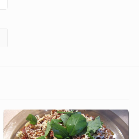
Spaghetti
Łukasza
(ostre!!!)