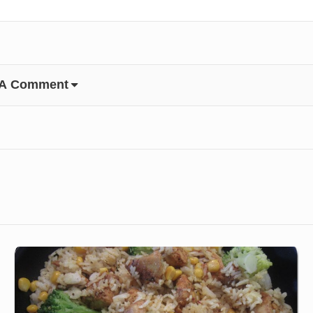
 A Comment
Ryż
z
kurczakiem