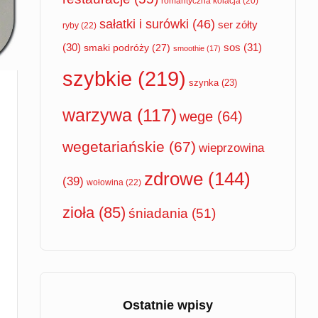
romantyczna kolacja
(20)
sałatki i surówki
(46)
ser zółty
ryby
(22)
sos
(31)
(30)
smaki podróży
(27)
smoothie
(17)
szybkie
(219)
szynka
(23)
warzywa
(117)
wege
(64)
wegetariańskie
(67)
wieprzowina
zdrowe
(144)
(39)
wołowina
(22)
zioła
(85)
śniadania
(51)
Ostatnie wpisy