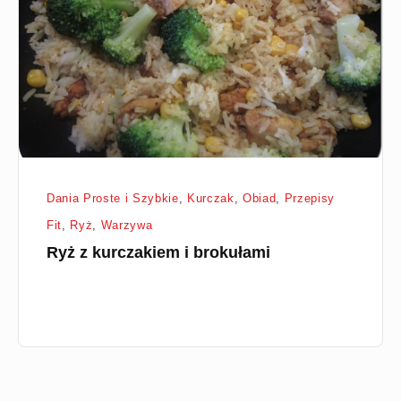
i
brokułami
Dania Proste i Szybkie
,
Kurczak
,
Obiad
,
Przepisy
Fit
,
Ryż
,
Warzywa
Ryż z kurczakiem i brokułami