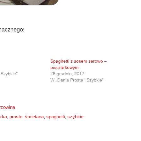
acznego!
Spaghetti z sosem serowo –
pieczarkowym
 Szybkie"
26 grudnia, 2017
W „Dania Proste i Szybkie"
rzowina
szka
,
proste
,
śmietana
,
spaghetti
,
szybkie