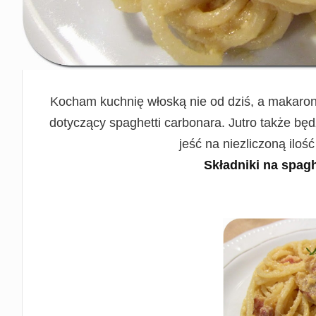
Kocham kuchnię włoską nie od dziś, a makarony
dotyczący spaghetti carbonara. Jutro także bę
jeść na niezliczoną iloś
Składniki na spagh