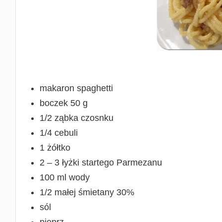
makaron spaghetti
boczek 50 g
1/2 ząbka czosnku
1/4 cebuli
1 żółtko
2 – 3 łyżki startego Parmezanu
100 ml wody
1/2 małej śmietany 30%
sól
pieprz