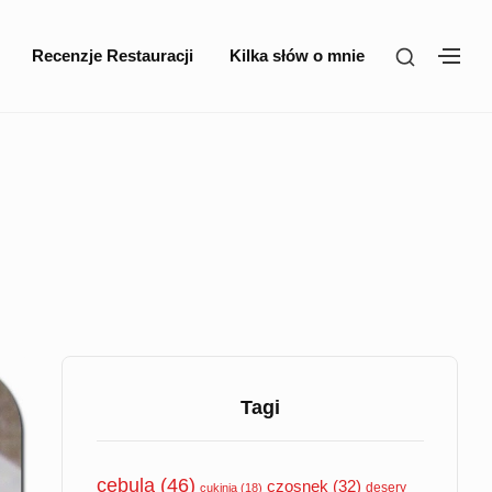
SHOW
Recenzje Restauracji
Kilka słów o mnie
SH
SECOND
SE
SIDEBA
SI
Sidebar
Widget
Tagi
Area
cebula
(46)
czosnek
(32)
desery
cukinia
(18)