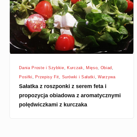
z
serem
feta
i
propozycja
obiadowa
z
aromatycznymi
Dania Proste i Szybkie
,
Kurczak
,
Mięso
,
Obiad
,
polędwiczkami
Posiłki
,
Przepisy Fit
,
Surówki i Sałatki
,
Warzywa
z
Sałatka z roszponki z serem feta i
kurczaka
propozycja obiadowa z aromatycznymi
polędwiczkami z kurczaka