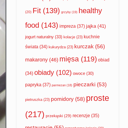
Fit
(139)
healthy
(20)
grzyby
(19)
food
(143)
impreza
(37)
jajka
(41)
jogurt naturalny
(33)
kuchnie
kolacje
(23)
kurczak
(56)
świata
(34)
kukurydza
(23)
mięsa
(119)
makarony
(46)
obiad
obiady
(102)
(34)
owoce
(30)
pieczarki
(53)
papryka
(37)
parmezan
(18)
proste
pomidory
(58)
pietruszka
(23)
(217)
recenzje
(35)
przekąski
(29)
restauracje
(55)