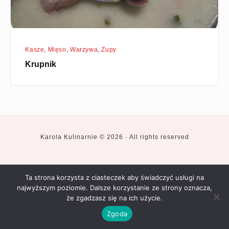
Kasze
,
Mięso
,
Warzywa
,
Zupy
Krupnik
Karola Kulinarnie © 2026 · All rights reserved
Social
Posiłki
Okazje
Składniki
Smaki
Recenzje
Kilka
podróży
Restauracji
słów
Navigation
o
mnie
Ta strona korzysta z ciasteczek aby świadczyć usługi na
najwyższym poziomie. Dalsze korzystanie ze strony oznacza,
że zgadzasz się na ich użycie.
Zgoda