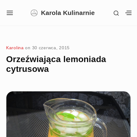
Skip
Karola Kulinarnie
SHOW
to
SITE
S
SECON
NAVIGATION
S
content
SIDEB
SI
Site Navigation
SUBMENU
SUBMENU
SUBMENU
Karolina
on
30 czerwca, 2015
Orzeźwiająca lemoniada
cytrusowa