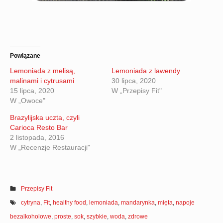
Powiązane
Lemoniada z melisą,
Lemoniada z lawendy
malinami i cytrusami
30 lipca, 2020
15 lipca, 2020
W „Przepisy Fit"
W „Owoce"
Brazylijska uczta, czyli
Carioca Resto Bar
2 listopada, 2016
W „Recenzje Restauracji"
Przepisy Fit
cytryna
,
Fit
,
healthy food
,
lemoniada
,
mandarynka
,
mięta
,
napoje
bezalkoholowe
,
proste
,
sok
,
szybkie
,
woda
,
zdrowe