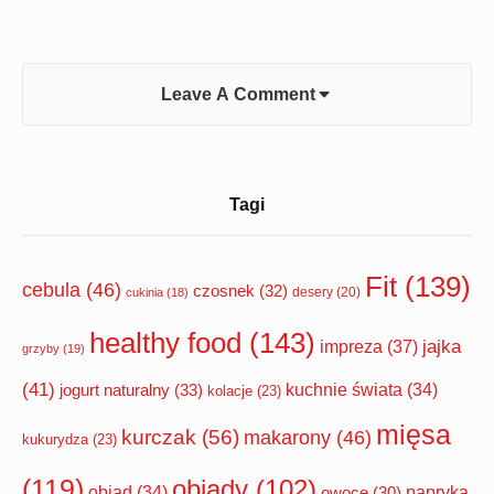
Leave A Comment
Sidebar
Tagi
Widget
Area
Fit
(139)
cebula
(46)
czosnek
(32)
desery
(20)
cukinia
(18)
healthy food
(143)
impreza
(37)
jajka
grzyby
(19)
(41)
jogurt naturalny
(33)
kuchnie świata
(34)
kolacje
(23)
mięsa
kurczak
(56)
makarony
(46)
kukurydza
(23)
(119)
obiady
(102)
papryka
obiad
(34)
owoce
(30)