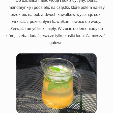
Do dzbanka nalać wodę i sok z cytryny. Obrać
mandarynkę i podzielić na cząstki, które potem należy
przekroić na pół. Z dwóch kawałków wycisnąć sok i
wrzucić z pozostałymi kawałkami owocu do wody.
Zerwać i umyć listki mięty. Wrzucić do lemoniady do
której trzeba dodać jeszcze tylko kostki lodu. Zamieszać i
gotowe!