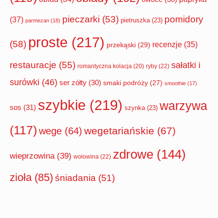
pomidory
pieczarki
(53)
(37)
pietruszka
(23)
parmezan
(18)
proste
(217)
(58)
recenzje
(35)
przekąski
(29)
restauracje
(55)
sałatki i
romantyczna kolacja
(20)
ryby
(22)
surówki
(46)
ser zółty
(30)
smaki podróży
(27)
smoothie
(17)
szybkie
(219)
warzywa
sos
(31)
szynka
(23)
(117)
wegetariańskie
(67)
wege
(64)
zdrowe
(144)
wieprzowina
(39)
wołowina
(22)
zioła
(85)
śniadania
(51)