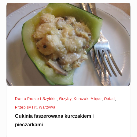
Cukinia
faszerowana
kurczakiem
i
pieczarkami
Dania Proste i Szybkie
,
Grzyby
,
Kurczak
,
Mięso
,
Obiad
,
Przepisy Fit
,
Warzywa
Cukinia faszerowana kurczakiem i
pieczarkami