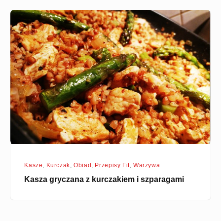
Kasza
gryczana
z
kurczakiem
i
szparagami
Kasze
,
Kurczak
,
Obiad
,
Przepisy Fit
,
Warzywa
Kasza gryczana z kurczakiem i szparagami