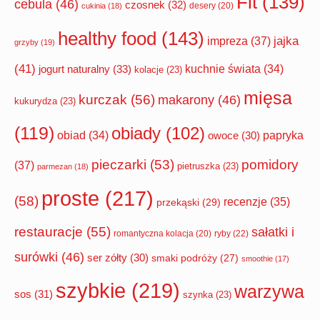
Fit
(139)
cebula
(46)
czosnek
(32)
desery
(20)
cukinia
(18)
healthy food
(143)
impreza
(37)
jajka
grzyby
(19)
(41)
jogurt naturalny
(33)
kuchnie świata
(34)
kolacje
(23)
mięsa
kurczak
(56)
makarony
(46)
kukurydza
(23)
(119)
obiady
(102)
papryka
obiad
(34)
owoce
(30)
pomidory
pieczarki
(53)
(37)
pietruszka
(23)
parmezan
(18)
proste
(217)
(58)
recenzje
(35)
przekąski
(29)
restauracje
(55)
sałatki i
romantyczna kolacja
(20)
ryby
(22)
surówki
(46)
ser zółty
(30)
smaki podróży
(27)
smoothie
(17)
szybkie
(219)
warzywa
sos
(31)
szynka
(23)