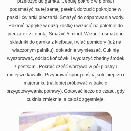
przełożyć do garnka. Cebulę pokroić w piórka i
podsmażyć na tej samej patelni, dorzucić pokrojone w
paski i ćwiartki pieczarki. Smażyć do odparowania wody.
Pokroić paprykę w dużą kostkę i wrzucić na patelnię do
pieczarek z cebulą. Smażyć 5 minut. Wrzucić usmażone
składniki do garnka z kiełbasą i wlać pomidory (już na
włączonym palniku), dokładnie wymieszać. Cukinię
wyszorować, odciąć końcówki i wydrążyć zbędny środek
z pestkami. Pokroić część warzywa w pół plastry i
mniejsze kawałki. Przyprawić sporą ilością soli, pieprzu i
majeranku (najlepiej próbować w trakcie
przygotowywania potrawy). Gotować leczo do czasu, gdy
cukinia zmięknie, a całość zgęstnieje.