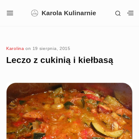
Skip
Karola Kulinarnie
SHOW
to
SITE
S
SECON
NAVIGATION
S
content
SIDEB
SI
Site Navigation
SUBMENU
SUBMENU
SUBMENU
Karolina
on
19 sierpnia, 2015
Leczo z cukinią i kiełbasą