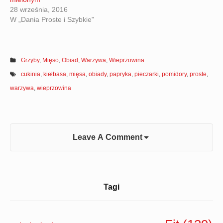
28 września, 2016
W „Dania Proste i Szybkie"
Grzyby
,
Mięso
,
Obiad
,
Warzywa
,
Wieprzowina
cukinia
,
kiełbasa
,
mięsa
,
obiady
,
papryka
,
pieczarki
,
pomidory
,
proste
,
warzywa
,
wieprzowina
Leave A Comment
Sidebar
Tagi
Widget
Area