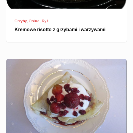
Grzyby
,
Obiad
,
Ryż
Kremowe risotto z grzybami i warzywami
Naleśniki
z
dżemem
i
owocami