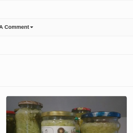
 A Comment
Przecier
ogórkowy