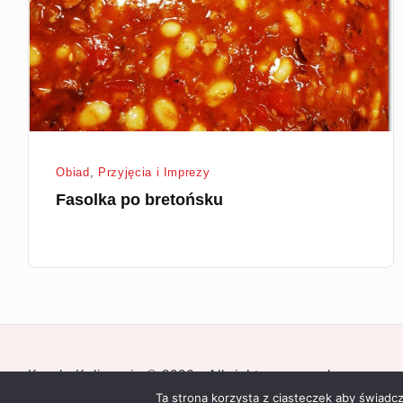
Obiad
,
Przyjęcia i Imprezy
Fasolka po bretońsku
Karola Kulinarnie © 2026 · All rights reserved
Ta strona korzysta z ciasteczek aby świadc