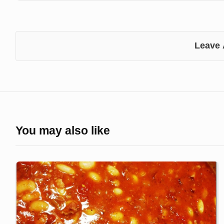
Leave
You may also like
Fasolka
po
bretońsku