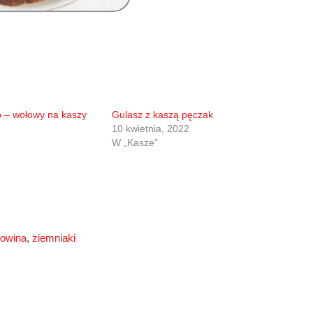
 – wołowy na kaszy
Gulasz z kaszą pęczak
10 kwietnia, 2022
W „Kasze"
łowina
,
ziemniaki