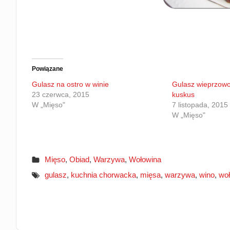
Powiązane
Gulasz na ostro w winie
Gulasz wieprzowo
23 czerwca, 2015
kuskus
W „Mięso"
7 listopada, 2015
W „Mięso"
Mięso
,
Obiad
,
Warzywa
,
Wołowina
gulasz
,
kuchnia chorwacka
,
mięsa
,
warzywa
,
wino
,
wo