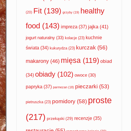
Fit
(139)
healthy
(20)
grzyby
(19)
food
(143)
impreza
(37)
jajka
(41)
jogurt naturalny
(33)
kuchnie
kolacje
(23)
kurczak
(56)
świata
(34)
kukurydza
(23)
mięsa
(119)
makarony
(46)
obiad
obiady
(102)
(34)
owoce
(30)
pieczarki
(53)
papryka
(37)
parmezan
(18)
proste
pomidory
(58)
pietruszka
(23)
(217)
recenzje
(35)
przekąski
(29)
restauracje
(55)