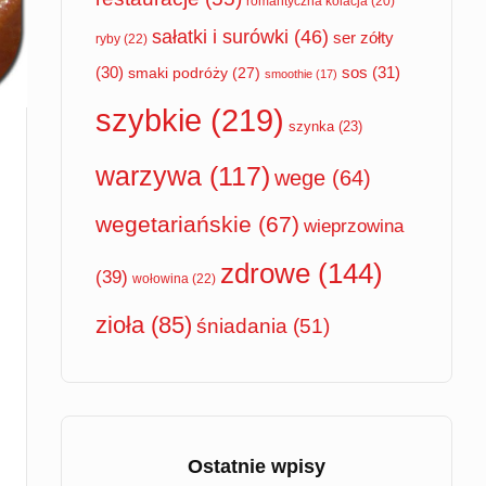
romantyczna kolacja
(20)
sałatki i surówki
(46)
ser zółty
ryby
(22)
sos
(31)
(30)
smaki podróży
(27)
smoothie
(17)
szybkie
(219)
szynka
(23)
warzywa
(117)
wege
(64)
wegetariańskie
(67)
wieprzowina
zdrowe
(144)
(39)
wołowina
(22)
zioła
(85)
śniadania
(51)
Ostatnie wpisy