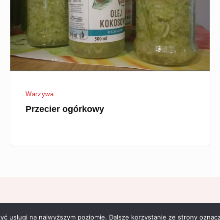
Warzywa
Przecier ogórkowy
zyć usługi na najwyższym poziomie. Dalsze korzystanie ze strony oznacz