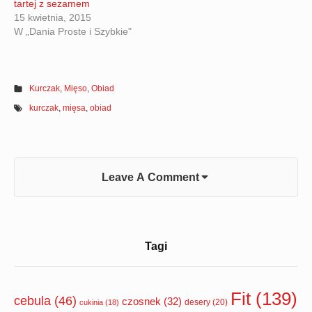
tartej z sezamem
15 kwietnia, 2015
W „Dania Proste i Szybkie"
Kurczak
,
Mięso
,
Obiad
kurczak
,
mięsa
,
obiad
Leave A Comment
Sidebar
Tagi
Widget
Area
Fit
(139)
cebula
(46)
czosnek
(32)
desery
(20)
cukinia
(18)