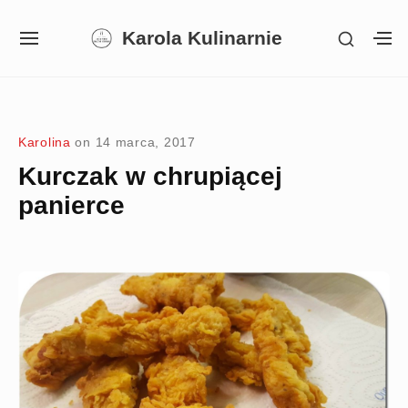
Skip
Karola Kulinarnie
SHOW
to
SITE
S
SECON
NAVIGATION
S
content
SIDEB
SI
Site Navigation
SUBMENU
SUBMENU
SUBMENU
Karolina
on
14 marca, 2017
Kurczak w chrupiącej
panierce