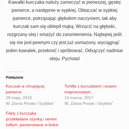
Kawałki kurczaka należy zamoczyć w pierwszej, gęstej
panierce, a następnie w sypkiej. Obtaczać w sypkiej
panierce, potrząsając głębokim naczyniem, tak aby
kurczak sam się oblepił mąką. Wrzucić na głęboki,
rozgrzany olej i smażyć do zarumienienia. Najlepiej jeśli
się nie jest pewnym czy jest już usmażony, wyciągnąć
jeden kawałek, przekroić i spróbować. Odsączyć nadmiar
oleju. Pychota!
Powiązane
Kurczak w chrupiącej
Tortilla z kurczakiem i sosem
panierce
majonezowym
29 maja, 2015
14 marca, 2017
W „Dania Proste i Szybkie"
W „Dania Proste i Szybkie"
Filety z kurczaka
przekładane szynką i serem
żółtym, panierowane w bułce