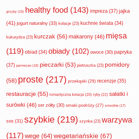
healthy food
(143)
impreza
(37)
jajka
grzyby
(19)
(41)
jogurt naturalny
(33)
kuchnie świata
(34)
kolacje
(23)
mięsa
kurczak
(56)
makarony
(46)
kukurydza
(23)
(119)
obiady
(102)
papryka
obiad
(34)
owoce
(30)
pomidory
pieczarki
(53)
(37)
pietruszka
(23)
parmezan
(18)
proste
(217)
(58)
recenzje
(35)
przekąski
(29)
restauracje
(55)
sałatki i
romantyczna kolacja
(20)
ryby
(22)
surówki
(46)
ser zółty
(30)
smaki podróży
(27)
smoothie
(17)
szybkie
(219)
warzywa
sos
(31)
szynka
(23)
(117)
wegetariańskie
(67)
wege
(64)