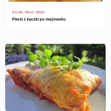
Kaczka
,
Mięso
,
Obiad
Piersi z kaczki po mężowsku
Enchilada
zapiekana
z
serem
żółtym