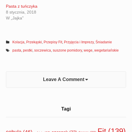
Pasta z tuńczyka
8 stycznia, 2018
W „Jajka"
Kolacja
,
Przekąski
,
Przepisy Fit
,
Przyjęcia i Imprezy
,
Śniadanie
pasta
,
pestki
,
soczewica
,
suszone pomidory
,
wege
,
wegetariańskie
Leave A Comment
Sidebar
Tagi
Widget
Area
Fit
(139)
cebula
(46)