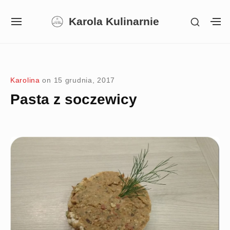
Skip
Karola Kulinarnie
SHOW
to
SITE
S
SECON
NAVIGATION
S
content
SIDEB
SI
Site Navigation
SUBMENU
SUBMENU
SUBMENU
Karolina
on
15 grudnia, 2017
Pasta z soczewicy