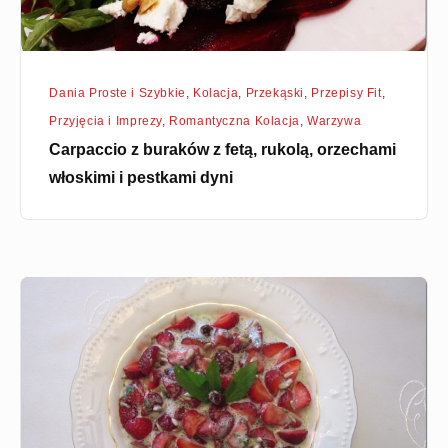
i
pestkami
dyni
Dania Proste i Szybkie
,
Kolacja
,
Przekąski
,
Przepisy Fit
,
Przyjęcia i Imprezy
,
Romantyczna Kolacja
,
Warzywa
Carpaccio z buraków z fetą, rukolą, orzechami
włoskimi i pestkami dyni
Sałatka
truskawkowa
w
sosie
miętowym