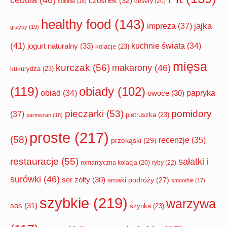
czosnek
(32)
desery
(20)
cukinia
(18)
healthy food
(143)
impreza
(37)
jajka
grzyby
(19)
(41)
jogurt naturalny
(33)
kuchnie świata
(34)
kolacje
(23)
mięsa
kurczak
(56)
makarony
(46)
kukurydza
(23)
(119)
obiady
(102)
papryka
obiad
(34)
owoce
(30)
pomidory
pieczarki
(53)
(37)
pietruszka
(23)
parmezan
(18)
proste
(217)
(58)
recenzje
(35)
przekąski
(29)
restauracje
(55)
sałatki i
romantyczna kolacja
(20)
ryby
(22)
surówki
(46)
ser zółty
(30)
smaki podróży
(27)
smoothie
(17)
szybkie
(219)
warzywa
sos
(31)
szynka
(23)