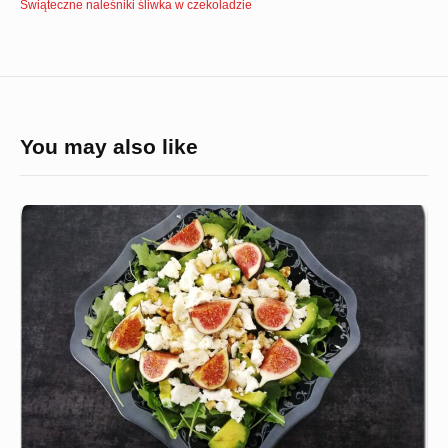
Świąteczne naleśniki śliwka w czekoladzie
You may also like
Sałatka
z
figami