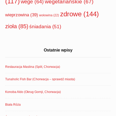
(117)
wegetariańskie
(67)
wege
(64)
zdrowe
(144)
wieprzowina
(39)
wołowina
(22)
zioła
(85)
śniadania
(51)
Ostatnie wpisy
Restauracja Maslina (Split, Chorwacja)
Tunaholic Fish Bar (Chorwacja – sprawdź miasta)
Konoba Aldo (Okrug Gornji, Chorwacja)
Biała Róża