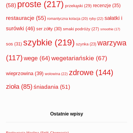
proste
(217)
(58)
recenzje
(35)
przekąski
(29)
restauracje
(55)
sałatki i
romantyczna kolacja
(20)
ryby
(22)
surówki
(46)
ser zółty
(30)
smaki podróży
(27)
smoothie
(17)
szybkie
(219)
warzywa
sos
(31)
szynka
(23)
(117)
wegetariańskie
(67)
wege
(64)
zdrowe
(144)
wieprzowina
(39)
wołowina
(22)
zioła
(85)
śniadania
(51)
Ostatnie wpisy
Restauracja Maslina (Split, Chorwacja)