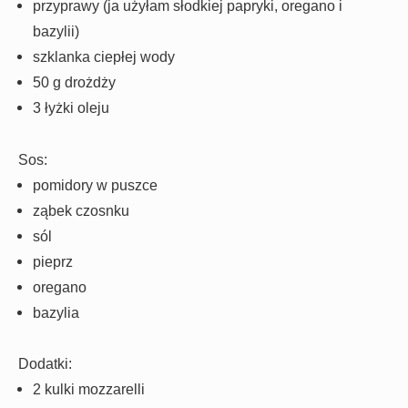
przyprawy (ja użyłam słodkiej papryki, oregano i
bazylii)
szklanka ciepłej wody
50 g drożdży
3 łyżki oleju
Sos:
pomidory w puszce
ząbek czosnku
sól
pieprz
oregano
bazylia
Dodatki:
2 kulki mozzarelli