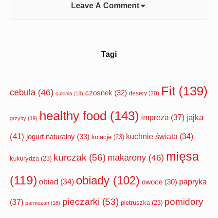
Leave A Comment
Sidebar
Tagi
Widget
Area
Fit
(139)
cebula
(46)
czosnek
(32)
desery
(20)
cukinia
(18)
healthy food
(143)
impreza
(37)
jajka
grzyby
(19)
(41)
jogurt naturalny
(33)
kuchnie świata
(34)
kolacje
(23)
mięsa
kurczak
(56)
makarony
(46)
kukurydza
(23)
(119)
obiady
(102)
papryka
obiad
(34)
owoce
(30)
pomidory
pieczarki
(53)
(37)
pietruszka
(23)
parmezan
(18)