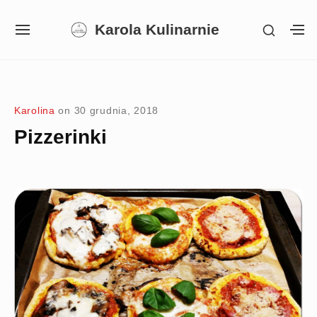
Skip
Karola Kulinarnie
SHOW
to
SITE
S
SECON
NAVIGATION
S
content
SIDEB
SI
Site Navigation
SUBMENU
SUBMENU
SUBMENU
Karolina
on
30 grudnia, 2018
Pizzerinki