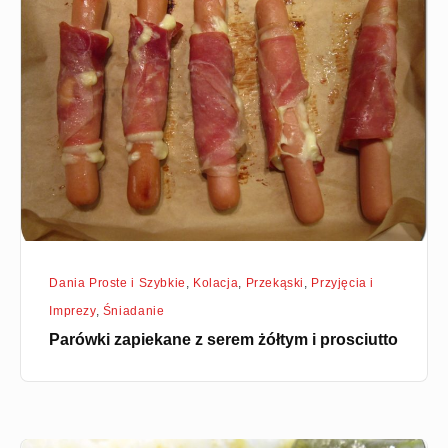
zapiekane
z
serem
żółtym
i
prosciutto
Dania Proste i Szybkie
,
Kolacja
,
Przekąski
,
Przyjęcia i
Imprezy
,
Śniadanie
Parówki zapiekane z serem żółtym i prosciutto