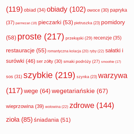
(119)
obiady
(102)
papryka
obiad
(34)
owoce
(30)
pomidory
pieczarki
(53)
(37)
pietruszka
(23)
parmezan
(18)
proste
(217)
(58)
recenzje
(35)
przekąski
(29)
restauracje
(55)
sałatki i
romantyczna kolacja
(20)
ryby
(22)
surówki
(46)
ser zółty
(30)
smaki podróży
(27)
smoothie
(17)
szybkie
(219)
warzywa
sos
(31)
szynka
(23)
(117)
wegetariańskie
(67)
wege
(64)
zdrowe
(144)
wieprzowina
(39)
wołowina
(22)
zioła
(85)
śniadania
(51)