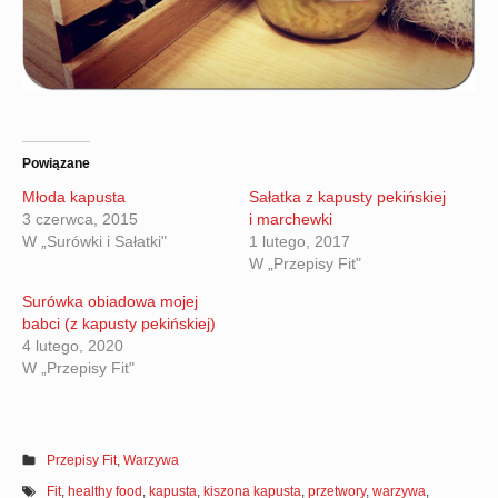
Powiązane
Młoda kapusta
Sałatka z kapusty pekińskiej
3 czerwca, 2015
i marchewki
W „Surówki i Sałatki"
1 lutego, 2017
W „Przepisy Fit"
Surówka obiadowa mojej
babci (z kapusty pekińskiej)
4 lutego, 2020
W „Przepisy Fit"
Przepisy Fit
,
Warzywa
Fit
,
healthy food
,
kapusta
,
kiszona kapusta
,
przetwory
,
warzywa
,