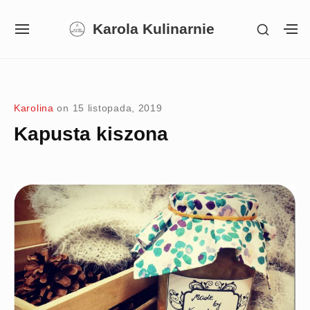
Skip
Karola Kulinarnie
SHOW
to
SITE
S
SECON
NAVIGATION
S
content
SIDEB
SI
Site Navigation
SUBMENU
SUBMENU
SUBMENU
Karolina
on
15 listopada, 2019
Kapusta kiszona