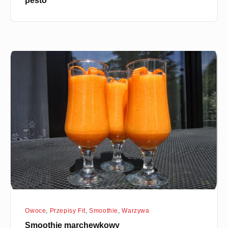
Smoothie
marchewkowy
Owoce
,
Przepisy Fit
,
Smoothie
,
Warzywa
Smoothie marchewkowy