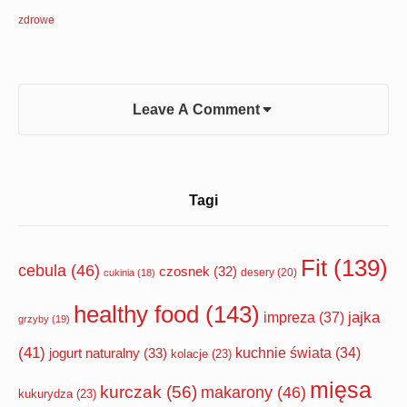
zdrowe
Leave A Comment
Sidebar
Tagi
Widget
Area
Fit
(139)
cebula
(46)
czosnek
(32)
desery
(20)
cukinia
(18)
healthy food
(143)
impreza
(37)
jajka
grzyby
(19)
(41)
jogurt naturalny
(33)
kuchnie świata
(34)
kolacje
(23)
mięsa
kurczak
(56)
makarony
(46)
kukurydza
(23)