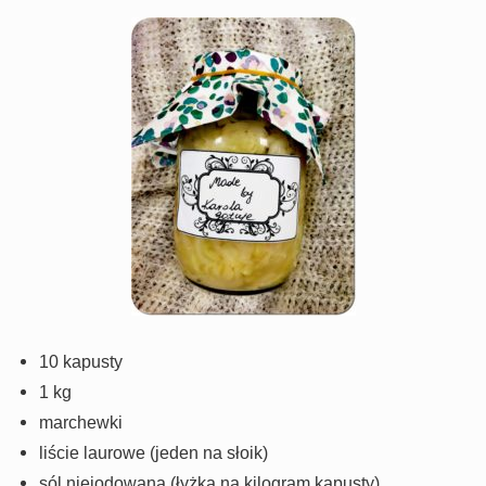
10 kapusty
1 kg
marchewki
liście laurowe (jeden na słoik)
sól niejodowana (łyżka na kilogram kapusty)