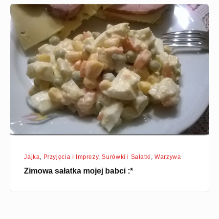
Zimowa
sałatka
mojej
babci
:*
Jajka
,
Przyjęcia i Imprezy
,
Surówki i Sałatki
,
Warzywa
Zimowa sałatka mojej babci :*