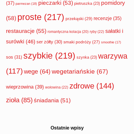
pomidory
pieczarki
(53)
(37)
pietruszka
(23)
parmezan
(18)
proste
(217)
(58)
recenzje
(35)
przekąski
(29)
restauracje
(55)
sałatki i
romantyczna kolacja
(20)
ryby
(22)
surówki
(46)
ser zółty
(30)
smaki podróży
(27)
smoothie
(17)
szybkie
(219)
warzywa
sos
(31)
szynka
(23)
(117)
wegetariańskie
(67)
wege
(64)
zdrowe
(144)
wieprzowina
(39)
wołowina
(22)
zioła
(85)
śniadania
(51)
Ostatnie wpisy