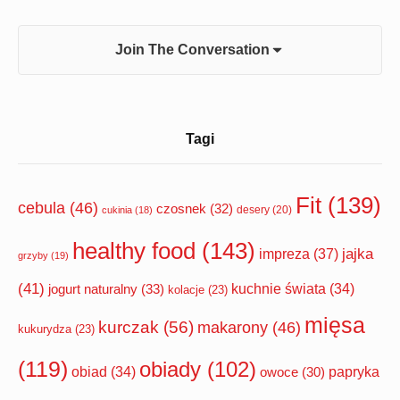
Join The Conversation
Sidebar
Tagi
Widget
Area
Fit
(139)
cebula
(46)
czosnek
(32)
desery
(20)
cukinia
(18)
healthy food
(143)
impreza
(37)
jajka
grzyby
(19)
(41)
jogurt naturalny
(33)
kuchnie świata
(34)
kolacje
(23)
mięsa
kurczak
(56)
makarony
(46)
kukurydza
(23)
(119)
obiady
(102)
papryka
obiad
(34)
owoce
(30)