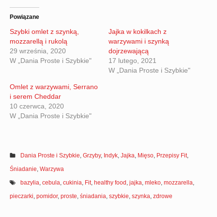
Powiązane
Szybki omlet z szynką,
Jajka w kokilkach z
mozzarellą i rukolą
warzywami i szynką
29 września, 2020
dojrzewającą
W „Dania Proste i Szybkie"
17 lutego, 2021
W „Dania Proste i Szybkie"
Omlet z warzywami, Serrano
i serem Cheddar
10 czerwca, 2020
W „Dania Proste i Szybkie"
Dania Proste i Szybkie
,
Grzyby
,
Indyk
,
Jajka
,
Mięso
,
Przepisy Fit
,
Śniadanie
,
Warzywa
bazylia
,
cebula
,
cukinia
,
Fit
,
healthy food
,
jajka
,
mleko
,
mozzarella
,
pieczarki
,
pomidor
,
proste
,
śniadania
,
szybkie
,
szynka
,
zdrowe