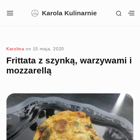
Skip
Karola Kulinarnie
SHOW
to
SITE
S
SECON
NAVIGATION
S
content
SIDEB
SI
Site Navigation
SUBMENU
SUBMENU
SUBMENU
Karolina
on
15 maja, 2020
Frittata z szynką, warzywami i
mozzarellą