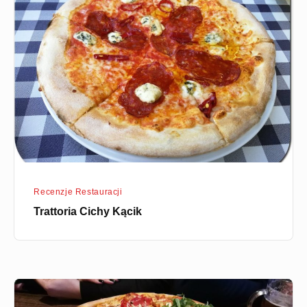
Cichy
Kącik
Recenzje Restauracji
Trattoria Cichy Kącik
Restauracja