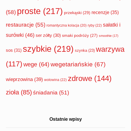
proste
(217)
(58)
recenzje
(35)
przekąski
(29)
restauracje
(55)
sałatki i
romantyczna kolacja
(20)
ryby
(22)
surówki
(46)
ser zółty
(30)
smaki podróży
(27)
smoothie
(17)
szybkie
(219)
warzywa
sos
(31)
szynka
(23)
(117)
wegetariańskie
(67)
wege
(64)
zdrowe
(144)
wieprzowina
(39)
wołowina
(22)
zioła
(85)
śniadania
(51)
Ostatnie wpisy