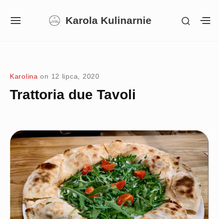
Skip
Karola Kulinarnie
SHOW
to
SITE
S
SECON
NAVIGATION
S
content
SIDEB
SI
Site Navigation
SUBMENU
SUBMENU
SUBMENU
Karolina
on
12 lipca, 2020
Trattoria due Tavoli