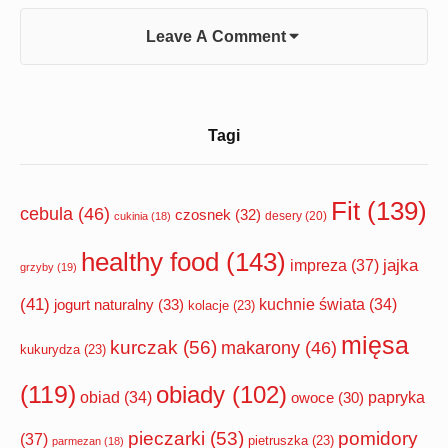
Leave A Comment
Sidebar
Tagi
Widget
Area
Fit
(139)
cebula
(46)
czosnek
(32)
desery
(20)
cukinia
(18)
healthy food
(143)
impreza
(37)
jajka
grzyby
(19)
(41)
jogurt naturalny
(33)
kuchnie świata
(34)
kolacje
(23)
mięsa
kurczak
(56)
makarony
(46)
kukurydza
(23)
(119)
obiady
(102)
papryka
obiad
(34)
owoce
(30)
pomidory
pieczarki
(53)
(37)
pietruszka
(23)
parmezan
(18)