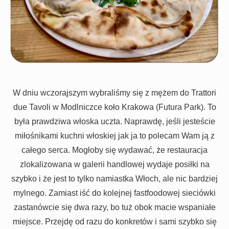
W dniu wczorajszym wybraliśmy się z mężem do Trattori
due Tavoli w Modlniczce koło Krakowa (Futura Park). To
była prawdziwa włoska uczta. Naprawdę, jeśli jesteście
miłośnikami kuchni włoskiej jak ja to polecam Wam ją z
całego serca. Mogłoby się wydawać, że restauracja
zlokalizowana w galerii handlowej wydaje posiłki na
szybko i że jest to tylko namiastka Włoch, ale nic bardziej
mylnego. Zamiast iść do kolejnej fastfoodowej sieciówki
zastanówcie się dwa razy, bo tuż obok macie wspaniałe
miejsce. Przejdę od razu do konkretów i sami szybko się