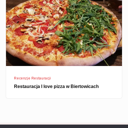
I
love
pizza
w
Biertowicach
Recenzje Restauracji
Restauracja I love pizza w Biertowicach