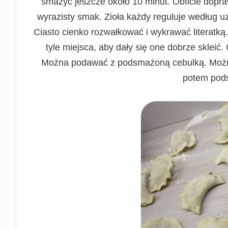
smażyć jeszcze około 10 minut. Obficie dopraw
wyrazisty smak. Zioła każdy reguluje według u
Ciasto cienko rozwałkować i wykrawać literatką.
tyle miejsca, aby dały się one dobrze sklei
Można podawać z podsmażoną cebulką. Można t
potem pods