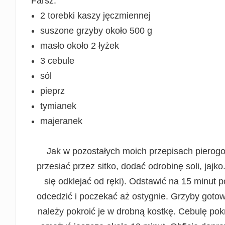
Farsz:
2 torebki kaszy jęczmiennej
suszone grzyby około 500 g
masło około 2 łyżek
3 cebule
sól
pieprz
tymianek
majeranek
Jak w pozostałych moich przepisach pierogo
przesiać przez sitko, dodać odrobinę soli, jaj
się odklejać od ręki). Odstawić na 15 minut
odcedzić i poczekać aż ostygnie. Grzyby gotow
należy pokroić je w drobną kostkę. Cebulę pokr