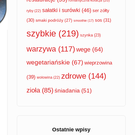
romantyczna kolacja
(20)
sałatki i surówki
(46)
ser zółty
ryby
(22)
sos
(31)
(30)
smaki podróży
(27)
smoothie
(17)
szybkie
(219)
szynka
(23)
warzywa
(117)
wege
(64)
wegetariańskie
(67)
wieprzowina
zdrowe
(144)
(39)
wołowina
(22)
zioła
(85)
śniadania
(51)
Ostatnie wpisy