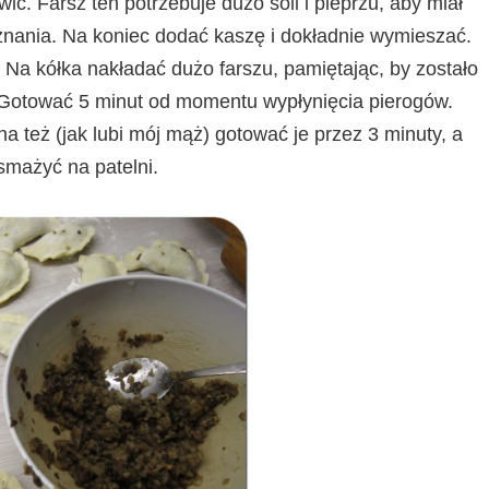
ić. Farsz ten potrzebuje dużo soli i pieprzu, aby miał
znania. Na koniec dodać kaszę i dokładnie wymieszać.
 Na kółka nakładać dużo farszu, pamiętając, by zostało
ć. Gotować 5 minut od momentu wypłynięcia pierogów.
eż (jak lubi mój mąż) gotować je przez 3 minuty, a
mażyć na patelni.