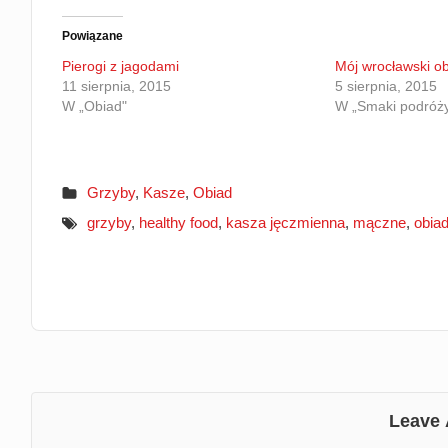
Powiązane
Pierogi z jagodami
Mój wrocławski o
11 sierpnia, 2015
5 sierpnia, 2015
W „Obiad"
W „Smaki podróż
Grzyby
,
Kasze
,
Obiad
grzyby
,
healthy food
,
kasza jęczmienna
,
mączne
,
obia
Leave