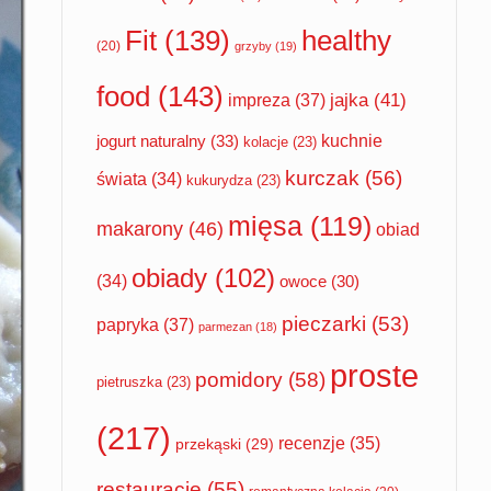
Fit
(139)
healthy
(20)
grzyby
(19)
food
(143)
impreza
(37)
jajka
(41)
jogurt naturalny
(33)
kuchnie
kolacje
(23)
kurczak
(56)
świata
(34)
kukurydza
(23)
mięsa
(119)
makarony
(46)
obiad
obiady
(102)
(34)
owoce
(30)
pieczarki
(53)
papryka
(37)
parmezan
(18)
proste
pomidory
(58)
pietruszka
(23)
(217)
recenzje
(35)
przekąski
(29)
restauracje
(55)