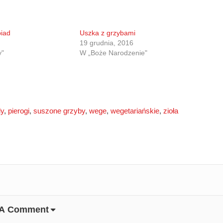
biad
Uszka z grzybami
19 grudnia, 2016
y"
W „Boże Narodzenie"
dy
,
pierogi
,
suszone grzyby
,
wege
,
wegetariańskie
,
zioła
 A Comment