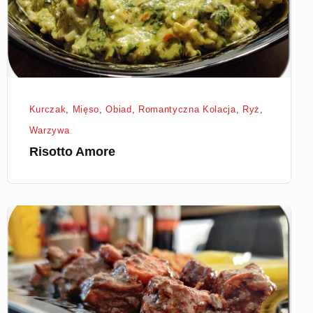
Kurczak
,
Mięso
,
Obiad
,
Romantyczna Kolacja
,
Ryż
,
Warzywa
Risotto Amore
Wołowina
po
burgundzku