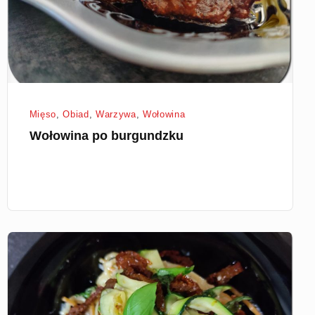
Mięso
,
Obiad
,
Warzywa
,
Wołowina
Wołowina po burgundzku
Spaghetti
z
serem
pleśniowym,