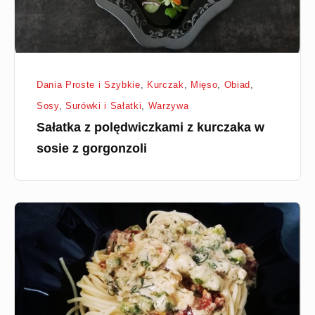
z
gorgonzoli
Dania Proste i Szybkie
,
Kurczak
,
Mięso
,
Obiad
,
Sosy
,
Surówki i Sałatki
,
Warzywa
Sałatka z polędwiczkami z kurczaka w
sosie z gorgonzoli
Spaghetti
ze
szparagami,
suszonymi
pomidorami