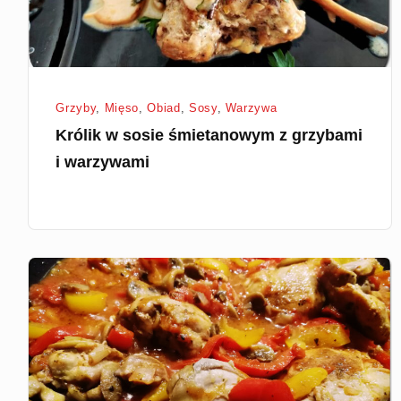
warzywami
Grzyby
,
Mięso
,
Obiad
,
Sosy
,
Warzywa
Królik w sosie śmietanowym z grzybami
i warzywami
Udka
z
kurczaka
na
papryce