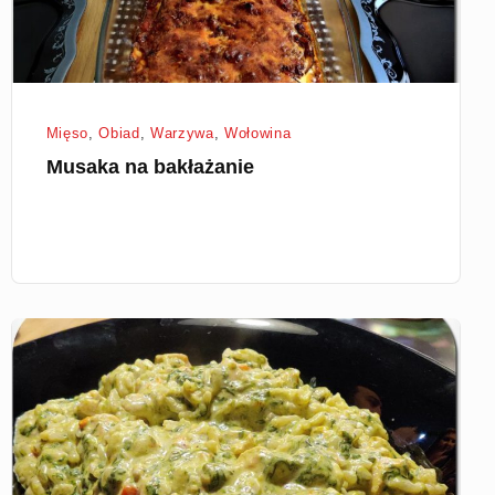
Mięso
,
Obiad
,
Warzywa
,
Wołowina
Musaka na bakłażanie
Risotto
Amore