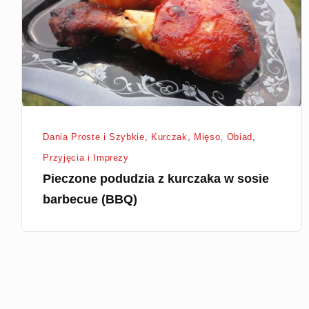
w
sosie
barbecue
(BBQ)
Dania Proste i Szybkie
,
Kurczak
,
Mięso
,
Obiad
,
Przyjęcia i Imprezy
Pieczone podudzia z kurczaka w sosie
barbecue (BBQ)
Stronicowanie