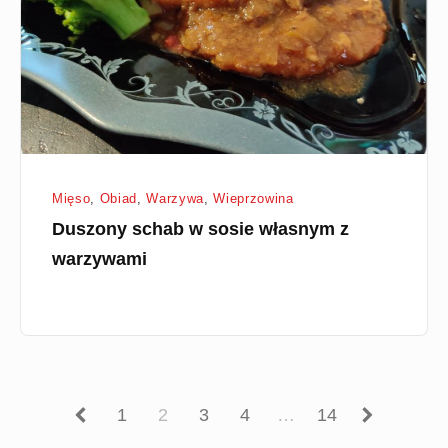
własnym
z
warzywami
Mięso
,
Obiad
,
Warzywa
,
Wieprzowina
Duszony schab w sosie własnym z
warzywami
Previous
Page
Page
Page
Page
Page
Next
1
2
3
4
…
14