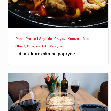
Dania Proste i Szybkie
,
Grzyby
,
Kurczak
,
Mięso
,
Obiad
,
Przepisy Fit
,
Warzywa
Udka z kurczaka na papryce
Pastitsio
(grecka
zapiekanka)