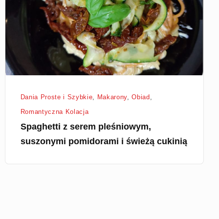
suszonymi
pomidorami
i
świeżą
cukinią
Dania Proste i Szybkie
,
Makarony
,
Obiad
,
Romantyczna Kolacja
Spaghetti z serem pleśniowym,
suszonymi pomidorami i świeżą cukinią