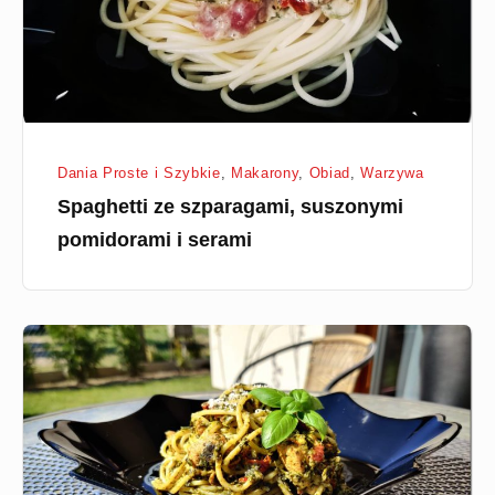
i
serami
Dania Proste i Szybkie
,
Makarony
,
Obiad
,
Warzywa
Spaghetti ze szparagami, suszonymi
pomidorami i serami
Spaghetti
z
kurczakiem,
szpinakiem
i